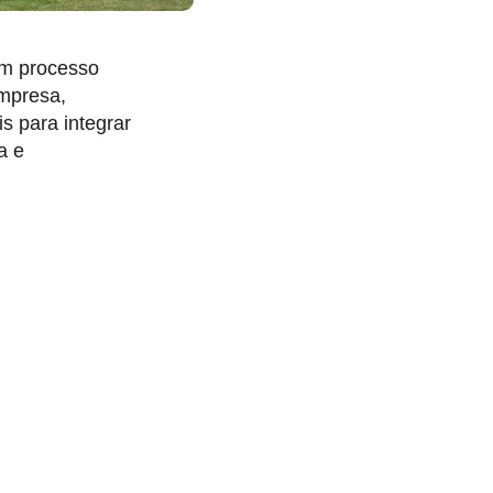
om processo
empresa,
s para integrar
a e