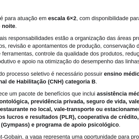
 é para atuação em
escala 6×2
, com disponibilidade par
 noite
.
pais responsabilidades estão a organização das áreas pr
tos, revisão e apontamentos de produção, conservação 
ferramentas, controle da qualidade dos produtos, redu
odutivo e apoio na otimização do desempenho das linha
 do processo seletivo é necessário possuir
ensino médi
nal de Habilitação (CNH) categoria B
.
ece um pacote de benefícios que inclui
assistência méd
ontológica, previdência privada, seguro de vida, val
restaurante no local, vale-transporte ou estacioname
os lucros e resultados (PLR), cooperativa de crédito,
b (Gympass) e programa de apoio psicológico
.
t-Gobain, a vaga representa uma oportunidade para prof