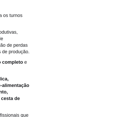
a os turnos
odutivas,
de
ção de perdas
s de produção.
o completo
e
ica,
e-alimentação
nto,
 cesta de
issionais que