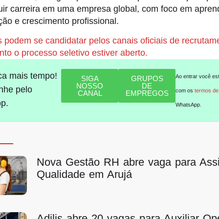
uir carreira em uma empresa global, com foco em apren
ção e crescimento profissional.
 podem se candidatar pelos canais oficiais de recrutam
o o processo seletivo estiver aberto.
ca mais tempo!
Ao entrar você es
SIGA
GRUPOS
NOSSO
DE
he pelo
com os
termos de
CANAL
EMPREGOS
p.
WhatsApp.
Nova Gestão RH abre vaga para Assi
Qualidade em Arujá
Adilis abre 20 vagas para Auxiliar Op