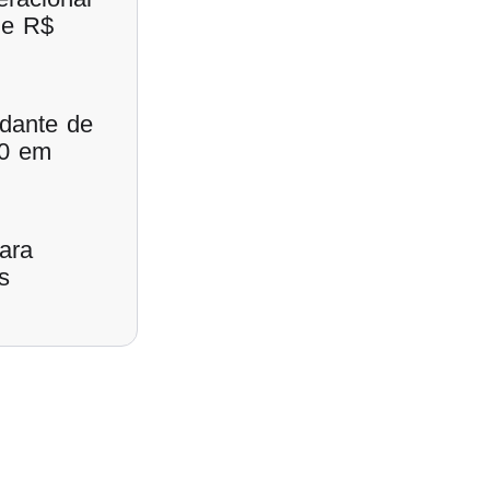
de R$
udante de
00 em
ara
s