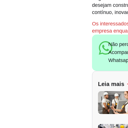
desejam constr
contínuo, inova
Os interessados
empresa enquant
Não per
Acompan
Whatsap
Leia mais