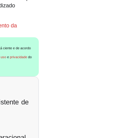
dizado
ento da
tá ciente e de acordo
 uso
e
privacidade
do
stente de
eracional