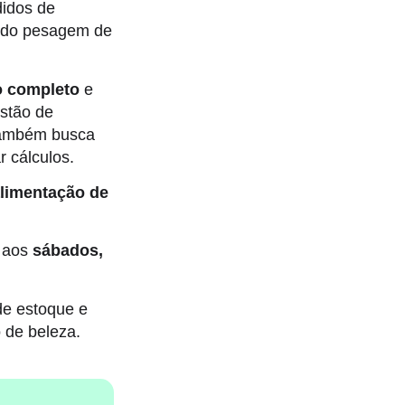
didos de
indo pesagem de
o completo
e
stão de
 também busca
 cálculos.
alimentação de
e aos
sábados,
de estoque e
 de beleza.