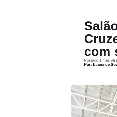
Salão
Cruze
com s
Postado 1 mês atr
Por: Luana de So