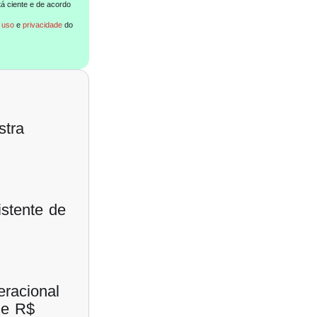
tá ciente e de acordo
 uso
e
privacidade
do
stra
stente de
eracional
de R$