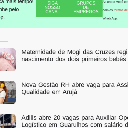
ca mais tempo!
Ao entrar você es
SIGA
GRUPOS
NOSSO
DE
he pelo
com os
termos de
CANAL
EMPREGOS
p.
WhatsApp.
Maternidade de Mogi das Cruzes regi
nascimento dos dois primeiros bebês
Nova Gestão RH abre vaga para Assi
Qualidade em Arujá
Adilis abre 20 vagas para Auxiliar Op
Logístico em Guarulhos com salário 