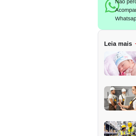
Não per
Acompan
Whatsap
Leia mais