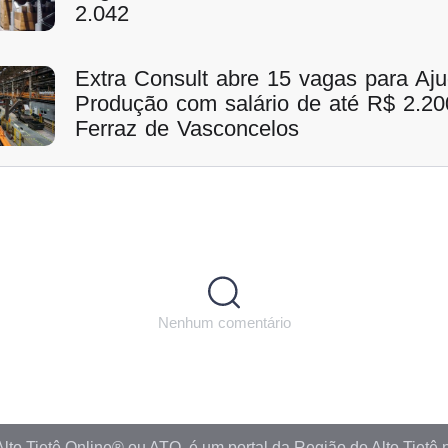
2.042
Extra Consult abre 15 vagas para Aj
Produção com salário de até R$ 2.2
Ferraz de Vasconcelos
Nenhum comentário
Alto Tietê Online® ou ATO, é um portal da Região do Alto Tietê 