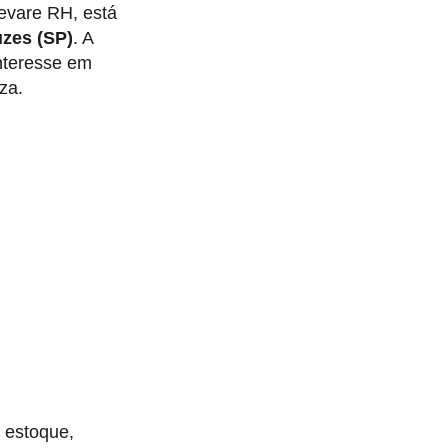
evare RH, está
zes (SP)
. A
interesse em
za.
o estoque,