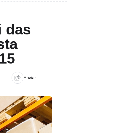
i das
sta
,15
Enviar