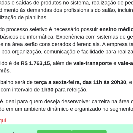
radas e saídas de produtos no sistema, realização de pe
dimento às demandas dos profissionais do salão, inclu
lização de planilhas.
 do processo seletivo é necessário possuir
ensino médi
básicos de informática. Experiência com sistemas de ge
os na área serão considerados diferenciais. A empresa
boa organização, comunicação e facilidade para realizar
cido é de
R$ 1.763,15
, além de
vale-transporte
e
vale-
 mês
.
abalho será de
terça a sexta-feira, das 11h às 20h30
, 
, com intervalo de
1h30
para refeição.
é ideal para quem deseja desenvolver carreira na área 
ando em um ambiente dinâmico e organizado no segmento
ui.