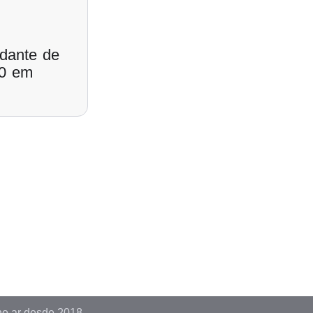
udante de
00 em
no ar desde 2018.