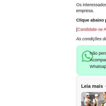
Os interessados
empresa.
Clique abaixo 
[
Candidate-se 
As condições d
Não per
Acompan
Whatsap
Leia mais