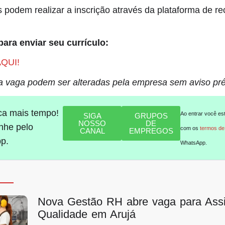
 podem realizar a inscrição através da plataforma de r
para enviar seu currículo:
AQUI!
a vaga podem ser alteradas pela empresa sem aviso pré
ca mais tempo!
Ao entrar você es
SIGA
GRUPOS
NOSSO
DE
he pelo
com os
termos de
CANAL
EMPREGOS
p.
WhatsApp.
Nova Gestão RH abre vaga para Assi
Qualidade em Arujá