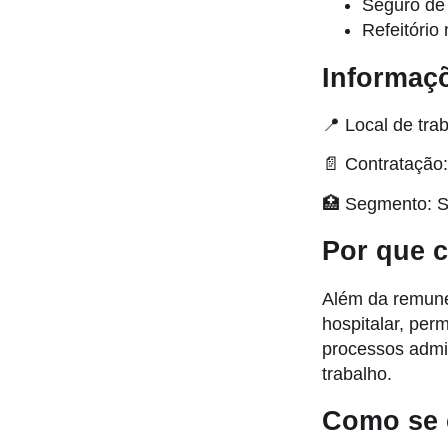
Seguro de 
Refeitório 
Informaç
📍 Local de tra
📄 Contratação:
🏥 Segmento: S
Por que c
Além da remune
hospitalar, per
processos admin
trabalho.
Como se 