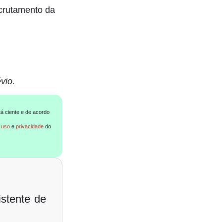
ecrutamento da
vio.
tá ciente e de acordo
 uso
e
privacidade
do
stente de