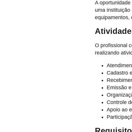
A oportunidade 
uma instituiçã
equipamentos, 
Atividade
O profissional 
realizando ativ
Atendiment
Cadastro e
Recebiment
Emissão e
Organizaçã
Controle d
Apoio ao e
Participaç
Requisit