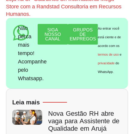
Store com a Randstad Consultoria em Recursos
Humanos.
Não
Ao entrar você
SIGA
GRUPOS
NOSSO
DE
perca
está ciente e de
CANAL
EMPREGOS
mais
acordo com os
tempo!
termos de uso
e
Acompanhe
privacidade
do
pelo
WhatsApp.
Whatsapp.
Leia mais
Nova Gestão RH abre
vaga para Assistente de
Qualidade em Arujá