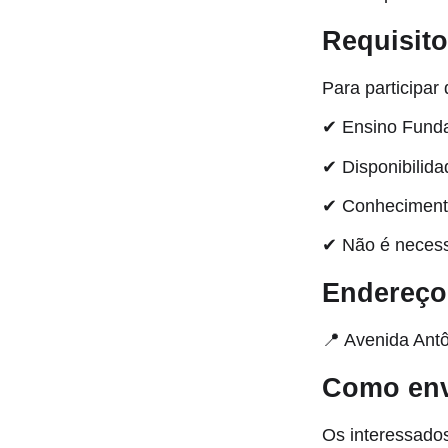
Requisit
Para participar
✔ Ensino Funda
✔ Disponibilida
✔ Conhecimento
✔ Não é necessá
Endereço
📍 Avenida Ant
Como envi
Os interessados