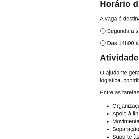
Horário d
A vaga é desti
🕒 Segunda a 
🕒 Das 14h00 à
Atividade
O ajudante gera
logística, cont
Entre as tarefa
Organizaçã
Apoio à li
Movimenta
Separação 
Suporte às