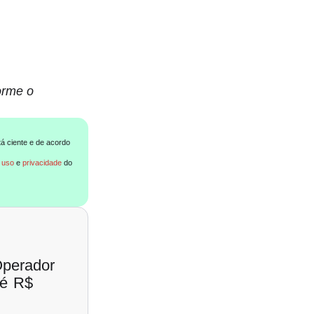
orme o
tá ciente e de acordo
 uso
e
privacidade
do
Operador
té R$