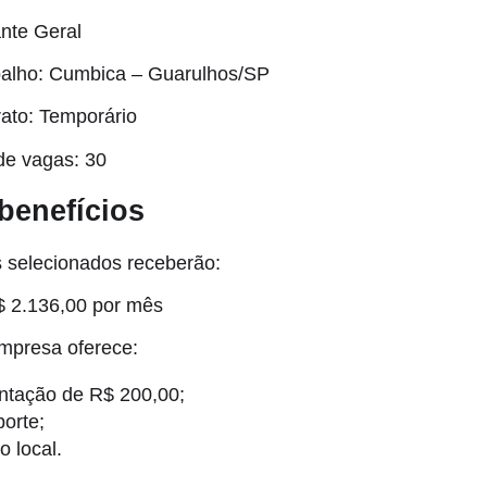
nte Geral
abalho: Cumbica – Guarulhos/SP
rato: Temporário
de vagas: 30
 benefícios
s selecionados receberão:
$ 2.136,00 por mês
empresa oferece:
ntação de R$ 200,00;
porte;
o local.