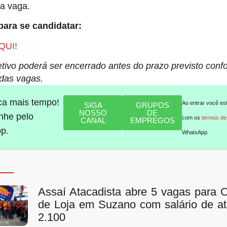
la vaga.
para se candidatar:
QUI!
tivo poderá ser encerrado antes do prazo previsto conf
das vagas.
ca mais tempo!
Ao entrar você es
SIGA
GRUPOS
NOSSO
DE
he pelo
com os
termos de
CANAL
EMPREGOS
p.
WhatsApp.
Assaí Atacadista abre 5 vagas para 
de Loja em Suzano com salário de a
2.100