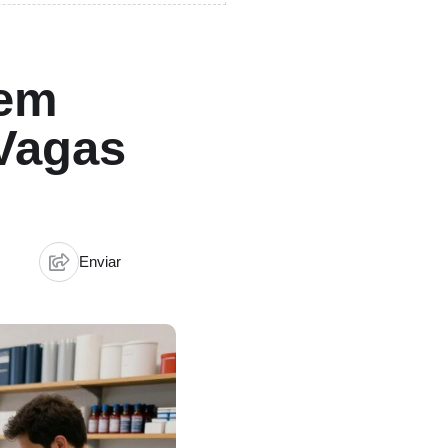
 em
Vagas
Enviar