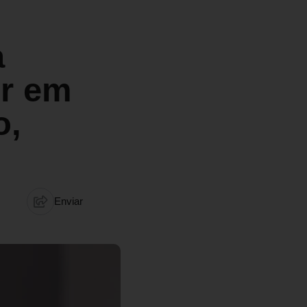
a
ir em
o,
Enviar