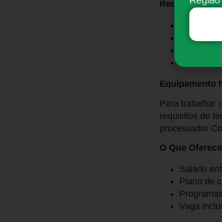
Requisitos:
Maior de i
Ensino mé
Boas habil
Residir em
Equipamento N
Para trabalhar 
requisitos de t
processador Co
O Que Oferec
Salário en
Plano de c
Programas 
Vaga inclu