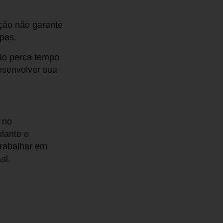
ação não garante
pas.
não perca tempo
esenvolver sua
 no
lante e
trabalhar em
al.