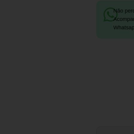
Não per
Acompan
Whatsap