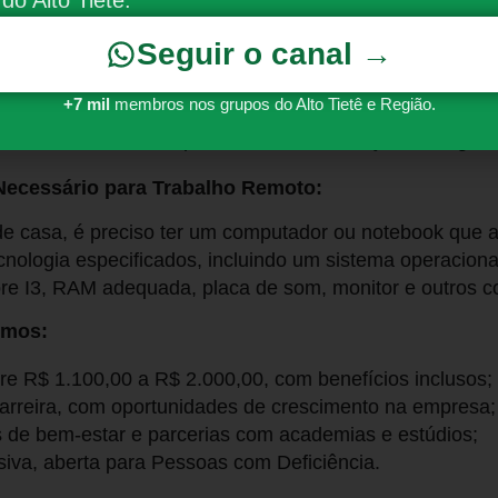
Seguir o canal →
dade;
dio completo;
+7 mil
membros nos grupos do Alto Tietê e Região.
idades de comunicação e foco na resolução de conflitos
 uma das cidades especificadas na descrição da vaga.
ecessário para Trabalho Remoto:
de casa, é preciso ter um computador ou notebook que 
ecnologia especificados, incluindo um sistema operacion
re I3, RAM adequada, placa de som, monitor e outros 
emos:
tre R$ 1.100,00 a R$ 2.000,00, com benefícios inclusos;
arreira, com oportunidades de crescimento na empresa;
de bem-estar e parcerias com academias e estúdios;
siva, aberta para Pessoas com Deficiência.