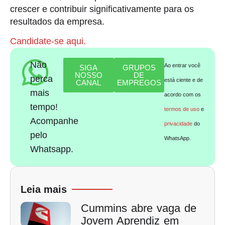
crescer e contribuir significativamente para os
resultados da empresa.
Candidate-se aqui.
Não
Ao entrar você
SIGA
GRUPOS
NOSSO
DE
perca
está ciente e de
CANAL
EMPREGOS
mais
acordo com os
tempo!
termos de uso
e
Acompanhe
privacidade
do
pelo
WhatsApp.
Whatsapp.
Leia mais
Cummins abre vaga de
Jovem Aprendiz em