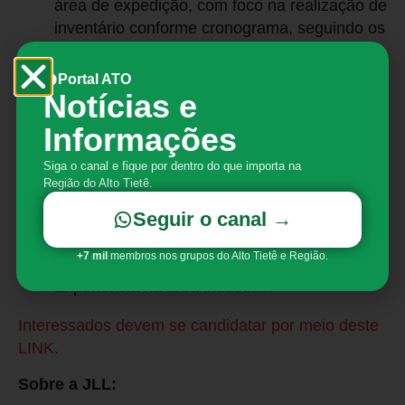
área de expedição, com foco na realização de
inventário conforme cronograma, seguindo os
procedimentos específicos.
Portal ATO
Requisitos mínimos:
Notícias e
Curso de Operador de Empilhadeira;
Informações
Ensino médio completo;
Siga o canal e fique por dentro do que importa na
Disponibilidade para revezamento de turno.
Região do Alto Tietê.
Outros requisitos
:
Seguir o canal →
Desejável:
+7 mil
membros nos grupos do Alto Tietê e Região.
Experiência na área industrial.
Interessados devem se candidatar por meio deste
LINK.
Sobre a JLL: