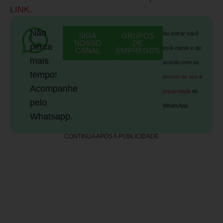
LINK.
Não
Ao entrar você
SIGA
GRUPOS
NOSSO
DE
perca
está ciente e de
CANAL
EMPREGOS
mais
acordo com os
tempo!
termos de uso
e
Acompanhe
privacidade
do
pelo
WhatsApp.
Whatsapp.
CONTINUA APÓS A PUBLICIDADE