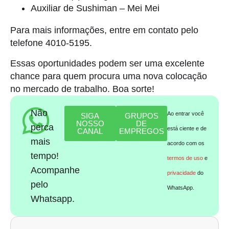
Auxiliar de Sushiman – Mei Mei
Para mais informações, entre em contato pelo
telefone 4010-5195.
Essas oportunidades podem ser uma excelente
chance para quem procura uma nova colocação
no mercado de trabalho. Boa sorte!
Não
Ao entrar você
SIGA
GRUPOS
NOSSO
DE
perca
está ciente e de
CANAL
EMPREGOS
mais
acordo com os
tempo!
termos de uso
e
Acompanhe
privacidade
do
pelo
WhatsApp.
Whatsapp.