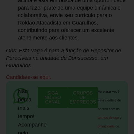
acima e está em busca de uma oportunidade
para fazer parte de uma equipe dinâmica e
colaborativa, envie seu currículo para o
Roldão Atacadista em Guarulhos,
contribuindo para oferecer um excelente
atendimento aos clientes.
Obs: Esta vaga é para a função de Repositor de
Perecíveis na unidade de Bonsucesso, em
Guarulhos.
Candidate-se aqui.
Não
Ao entrar você
SIGA
GRUPOS
NOSSO
DE
perca
está ciente e de
CANAL
EMPREGOS
mais
acordo com os
tempo!
termos de uso
e
Acompanhe
privacidade
do
pelo