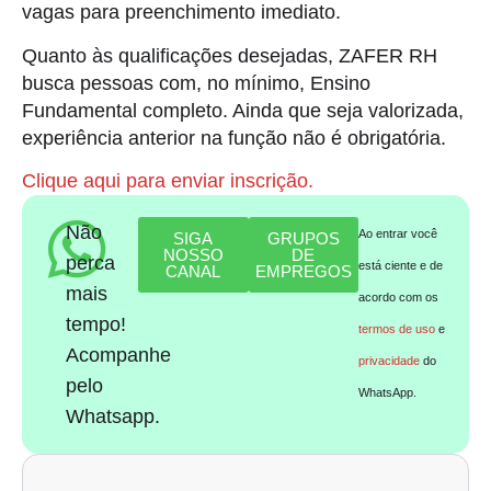
vagas para preenchimento imediato.
Quanto às qualificações desejadas, ZAFER RH
busca pessoas com, no mínimo, Ensino
Fundamental completo. Ainda que seja valorizada,
experiência anterior na função não é obrigatória.
Clique aqui para enviar inscrição.
Não
Ao entrar você
SIGA
GRUPOS
NOSSO
DE
perca
está ciente e de
CANAL
EMPREGOS
mais
acordo com os
tempo!
termos de uso
e
Acompanhe
privacidade
do
pelo
WhatsApp.
Whatsapp.